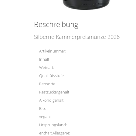
Beschreibung
Silberne Kammerpreismünze 2026
Artikelnummer:
Inhalt
Weinart:
Qualitätsstufe
Rebsorte
Restzuckergehalt
Alkoholgehalt
Bio:
vegan:
Ursprungsland:
enthält Allergene: