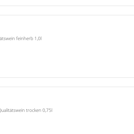
ätswein feinherb 1,0l
alitätswein trocken 0,75l