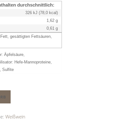
nthalten durchschnittlich:
326 kJ (78,0 kcal)
1,62 g
0,61 g
Fett, gesättigten Fettsäuren,
r: Äpfelsäure,
ilisator: Hefe-Mannoproteine,
t,
Sulfite
ORB
ie:
Weißwein