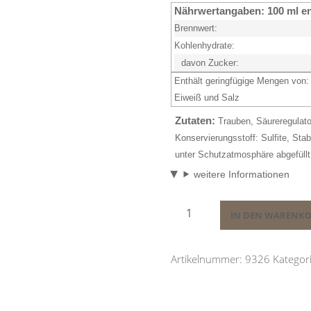
Nährwertangaben:
100 ml e
Brennwert:
Kohlenhydrate:
davon Zucker:
Enthält geringfügige Mengen von: 
Eiweiß
und Salz
Zutaten:
Trauben, Säureregulato
Konservierungsstoff:
Sulfite
, Stab
unter Schutzatmosphäre abgefüll
weitere Informationen
93262025er
IN DEN WARENK
Gewürztraminer
Qualitätswein
trocken
Artikelnummer:
9326
Kategor
0,75l
Menge