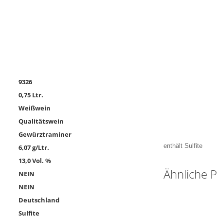
9326
0,75 Ltr.
Weißwein
Qualitätswein
Gewürztraminer
enthält Sulfite
6,07 g/Ltr.
13,0 Vol. %
Ähnliche 
NEIN
NEIN
Deutschland
Sulfite