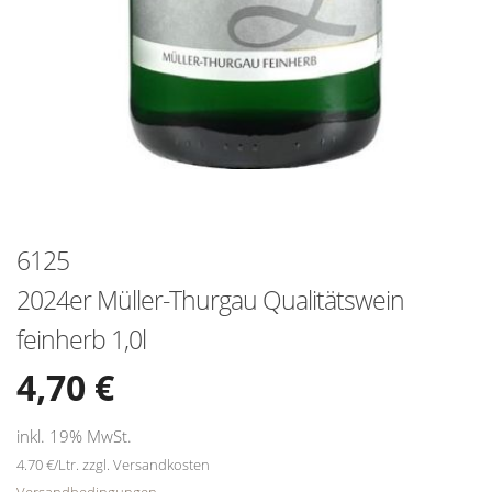
6125
2024er Müller-Thurgau Qualitätswein
feinherb 1,0l
4,70
€
inkl. 19% MwSt.
4.70 €/Ltr. zzgl. Versandkosten