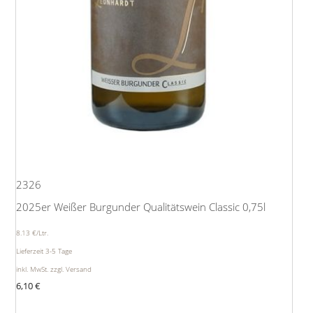
2326
2025er Weißer Burgunder Qualitätswein Classic 0,75l
8.13 €/Ltr.
Lieferzeit 3-5 Tage
inkl. MwSt. zzgl. Versand
6,10
€