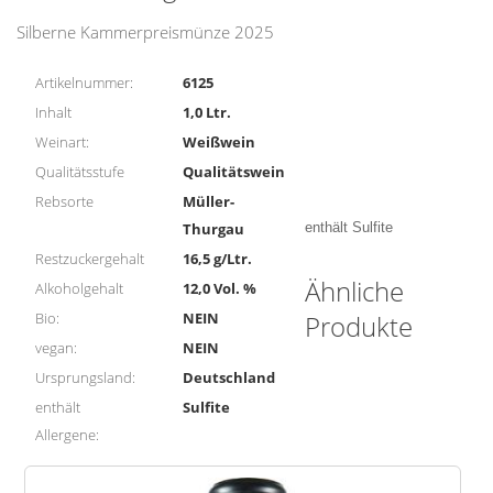
Menge
Silberne Kammerpreismünze 2025
Artikelnummer:
6125
Inhalt
1,0 Ltr.
Weinart:
Weißwein
Qualitätsstufe
Qualitätswein
Rebsorte
Müller-
Thurgau
enthält Sulfite
Restzuckergehalt
16,5 g/Ltr.
Ähnliche
Alkoholgehalt
12,0 Vol. %
Bio:
NEIN
Produkte
vegan:
NEIN
Ursprungsland:
Deutschland
enthält
Sulfite
Allergene: