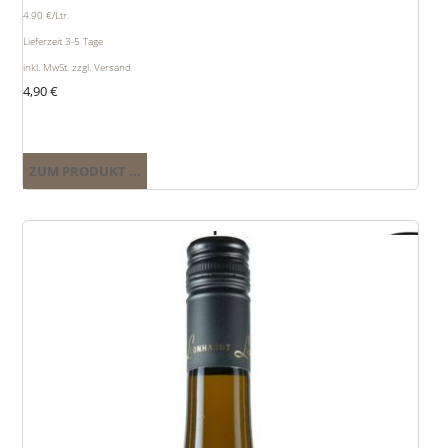
4.90 €/Ltr.
Lieferzeit 3-5 Tage
inkl. MwSt. zzgl. Versand
4,90
€
ZUM PRODUKT ...