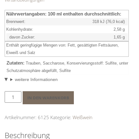
Versandbedingungen
Nährwertangaben:
100 ml enthalten durchschnittlich:
Brennwert:
318 kJ (76,0 kcal)
Kohlenhydrate:
2,58 g
davon Zucker:
1,65 g
Enthält geringfügige Mengen von: Fett, gesättigten Fettsäuren,
Eiweiß
und Salz
Zutaten:
Trauben, Saccharose, Konservierungsstoff:
Sulfite
, unter
Schutzatmosphäre abgefüllt,
Sulfite
weitere Informationen
61252024er
IN DEN WARENKORB
Müller-
Thurgau
Qualitätswein
Artikelnummer:
6125
Kategorie:
Weißwein
feinherb
1,0l
Beschreibung