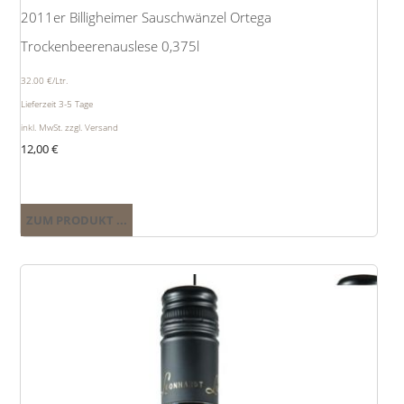
2011er Billigheimer Sauschwänzel Ortega
Trockenbeerenauslese 0,375l
32.00 €/Ltr.
Lieferzeit 3-5 Tage
inkl. MwSt. zzgl. Versand
12,00
€
ZUM PRODUKT ...