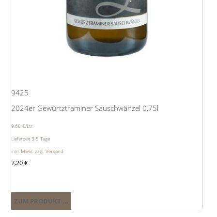
9425
2024er Gewürtztraminer Sauschwänzel 0,75l
9.60 €/Ltr.
Lieferzeit 3-5 Tage
inkl. MwSt. zzgl. Versand
7,20
€
ZUM PRODUKT ...