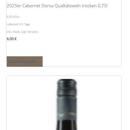
2025er Cabernet Dorsa Qualitätswein trocken 0,75l
8.00 €/Ltr.
Lieferzeit 3-5 Tage
inkl. MwSt. zzgl. Versand
6,00
€
ZUM PRODUKT ...