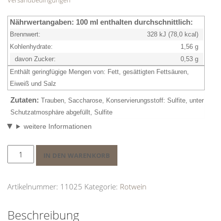
Versandbedingungen
Nährwertangaben:
100 ml enthalten durchschnittlich:
Brennwert:
328 kJ (78,0 kcal)
Kohlenhydrate:
1,56 g
davon Zucker:
0,53 g
Enthält geringfügige Mengen von: Fett, gesättigten Fettsäuren,
Eiweiß
und Salz
Zutaten:
Trauben, Saccharose, Konservierungsstoff:
Sulfite
, unter
Schutzatmosphäre abgefüllt,
Sulfite
weitere Informationen
110252024er
IN DEN WARENKORB
Cabernet
Dorsa
Qualitätswein
Artikelnummer:
11025
Kategorie:
Rotwein
trocken
0,75l
Beschreibung