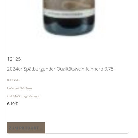
12125
2024er Spätburgunder Qualitätswein feinherb 0,75l
8.13 €/Ltr.
Lieferzeit 3-5 Tage
inkl. MwSt. zzgl. Versand
6,10
€
ZUM PRODUKT ...