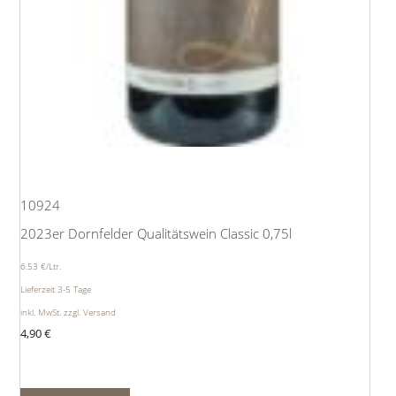
10924
2023er Dornfelder Qualitätswein Classic 0,75l
6.53 €/Ltr.
Lieferzeit 3-5 Tage
inkl. MwSt. zzgl. Versand
4,90
€