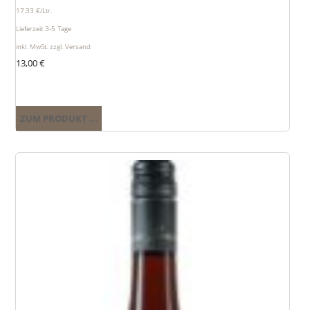
17.33 €/Ltr.
Lieferzeit 3-5 Tage
inkl. MwSt. zzgl. Versand
13,00
€
ZUM PRODUKT ...