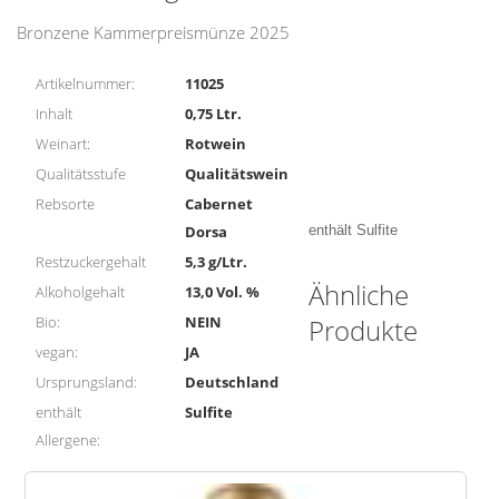
Menge
Bronzene Kammerpreismünze 2025
Artikelnummer:
11025
Inhalt
0,75 Ltr.
Weinart:
Rotwein
Qualitätsstufe
Qualitätswein
Rebsorte
Cabernet
Dorsa
enthält Sulfite
Restzuckergehalt
5,3 g/Ltr.
Ähnliche
Alkoholgehalt
13,0 Vol. %
Bio:
NEIN
Produkte
vegan:
JA
Ursprungsland:
Deutschland
enthält
Sulfite
Allergene: